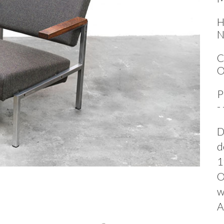
H
N
C
O
P
-
D
d
1
O
w
A