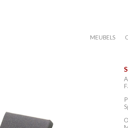
MEUBELS
S
A
F
P
S
O
M