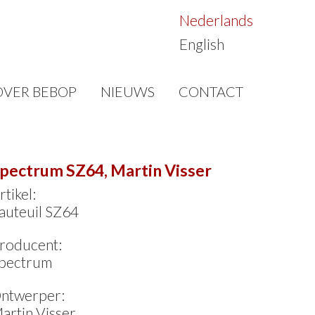
Nederlands
English
OVER BEBOP
NIEUWS
CONTACT
pectrum SZ64, Martin Visser
rtikel:
auteuil SZ64
roducent:
pectrum
ntwerper:
artin Visser