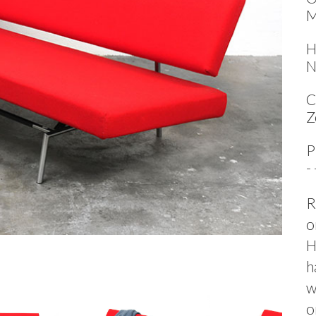
M
H
N
C
Z
P
-
R
o
H
h
w
o