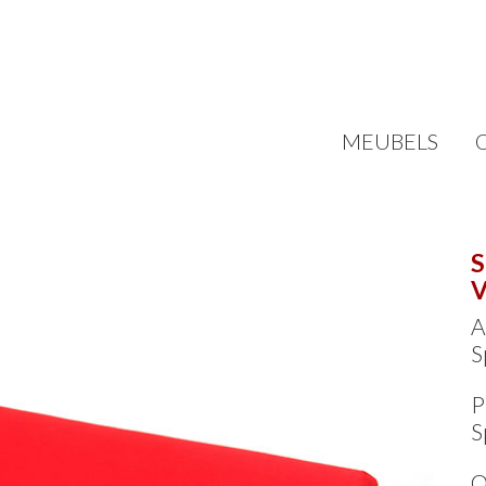
MEUBELS
S
V
A
S
P
S
O