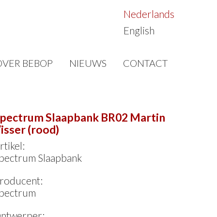
Nederlands
English
OVER BEBOP
NIEUWS
CONTACT
pectrum Slaapbank BR02 Martin
isser (rood)
rtikel:
pectrum Slaapbank
roducent:
pectrum
ntwerper: