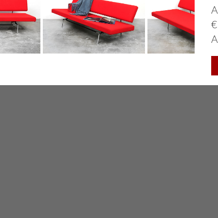
A
€
A