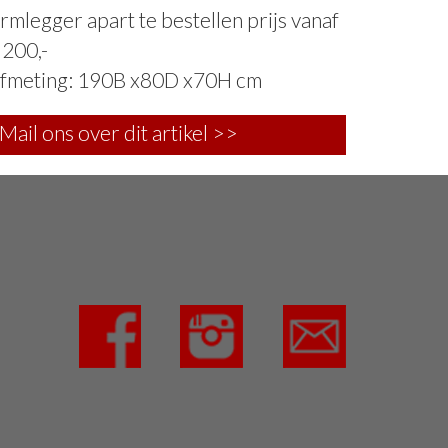
rmlegger apart te bestellen prijs vanaf
 200,-
fmeting: 190B x80D x70H cm
Mail ons over dit artikel >>