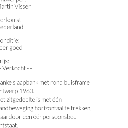
artin Visser
erkomst:
ederland
onditie:
eer goed
rijs:
 - Verkocht - -
anke slaapbank met rond buisframe
ntwerp 1960.
et zitgedeelte is met één
andbeweging horizontaal te trekken,
aardoor een éénpersoonsbed
ntstaat.