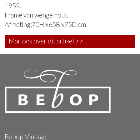
1959.
Frame van wengé hout.
Afmeting:70H x65B x75D cm
Mail ons over dit artikel >>
Bebop Vintage