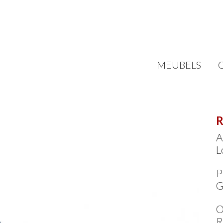
MEUBELS
R
A
L
P
G
O
R