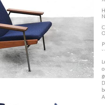
H
N
C
O
P
-
L
o
g
D
b
A