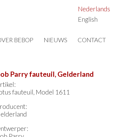
Nederlands
English
OVER BEBOP
NIEUWS
CONTACT
ob Parry fauteuil, Gelderland
rtikel:
otus fauteuil, Model 1611
roducent:
elderland
ntwerper:
ob Parry