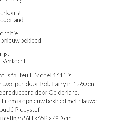
erkomst:
ederland
onditie:
pnieuw bekleed
rijs:
 - Verkocht - -
otus fauteuil , Model 1611 is
ntworpen door Rob Parry in 1960 en
eproduceerd door Gelderland.
it item is opnieuw bekleed met blauwe
ouclé Ploegstof
fmeting: 86H x65B x79D cm