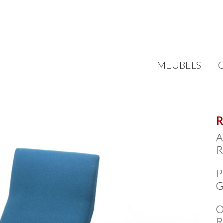
MEUBELS
R
A
R
P
G
O
R