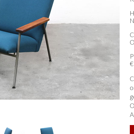
H
N
C
O
P
€
C
o
g
O
A