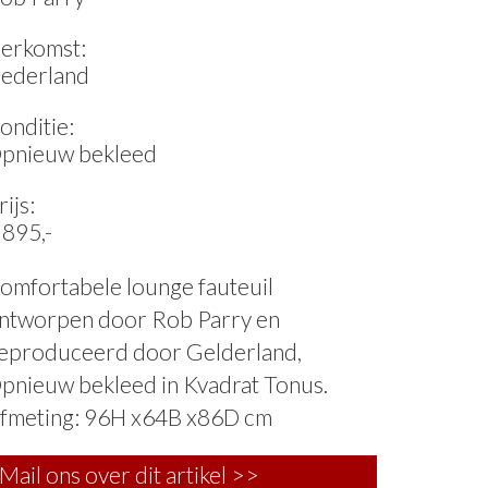
erkomst:
ederland
onditie:
pnieuw bekleed
rijs:
 895,-
omfortabele lounge fauteuil
ntworpen door Rob Parry en
eproduceerd door Gelderland,
pnieuw bekleed in Kvadrat Tonus.
fmeting: 96H x64B x86D cm
Mail ons over dit artikel >>