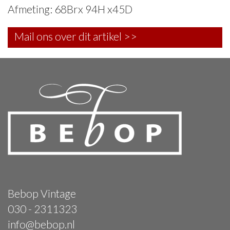
Afmeting: 68Brx 94H x45D
Mail ons over dit artikel >>
Bebop Vintage
030 - 2311323
info@bebop.nl