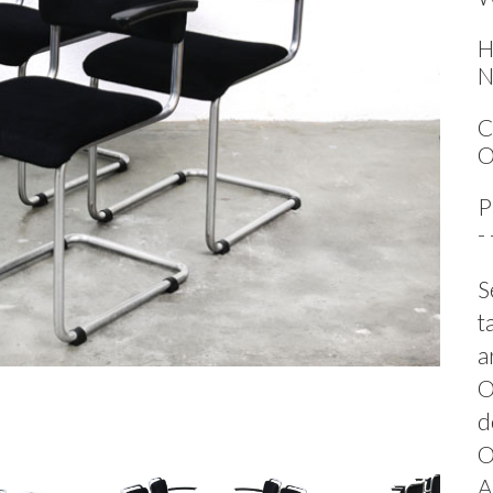
H
N
C
O
P
-
S
t
a
O
d
O
A