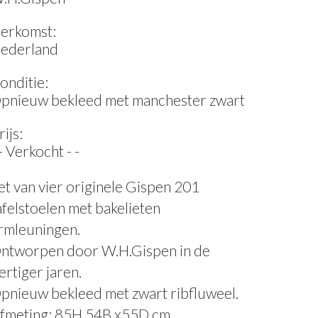
erkomst:
ederland
onditie:
pnieuw bekleed met manchester zwart
rijs:
 - Verkocht - -
et van vier originele Gispen 201
afelstoelen met bakelieten
rmleuningen.
ntworpen door W.H.Gispen in de
ertiger jaren.
pnieuw bekleed met zwart ribfluweel.
fmeting: 85H 54B x55D cm