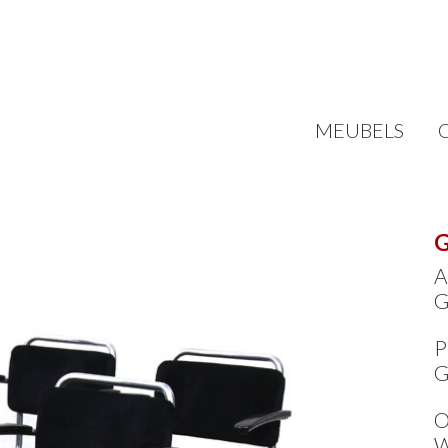
MEUBELS
G
A
G
P
G
O
W