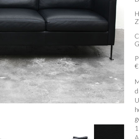
H
Z
C
G
P
€
M
d
U
h
g
1
A