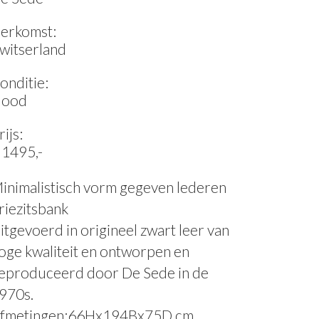
erkomst:
witserland
onditie:
ood
rijs:
 1495,-
inimalistisch vorm gegeven lederen
riezitsbank
itgevoerd in origineel zwart leer van
oge kwaliteit en ontworpen en
eproduceerd door De Sede in de
970s.
fmetingen:66Hx194Bx75D cm