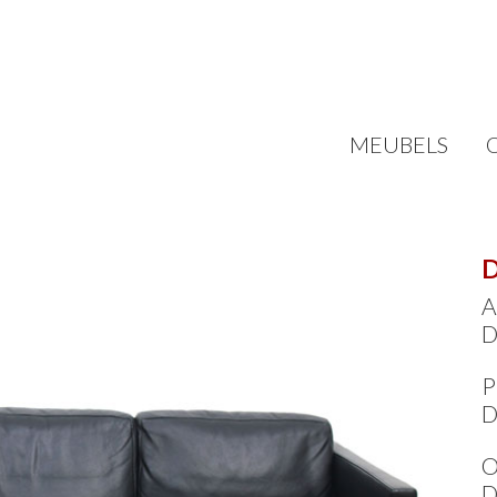
MEUBELS
D
A
D
P
D
O
D