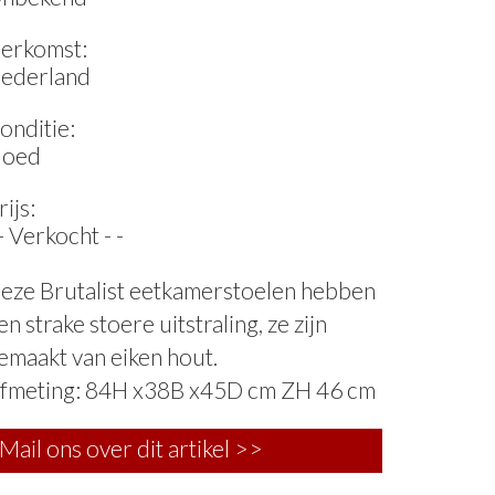
erkomst:
ederland
onditie:
oed
rijs:
 - Verkocht - -
eze Brutalist eetkamerstoelen hebben
en strake stoere uitstraling, ze zijn
emaakt van eiken hout.
fmeting: 84H x38B x45D cm ZH 46 cm
Mail ons over dit artikel >>