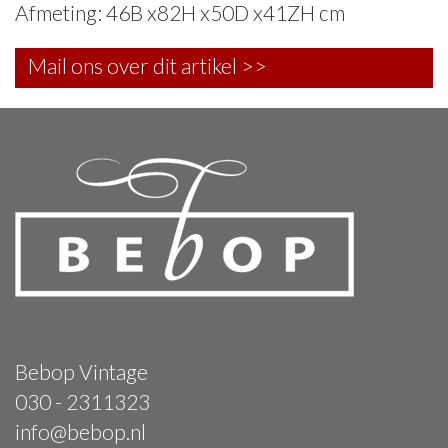
Afmeting: 46B x82H x50D x41ZH cm
Mail ons over dit artikel >>
Bebop Vintage
030 - 2311323
info@bebop.nl