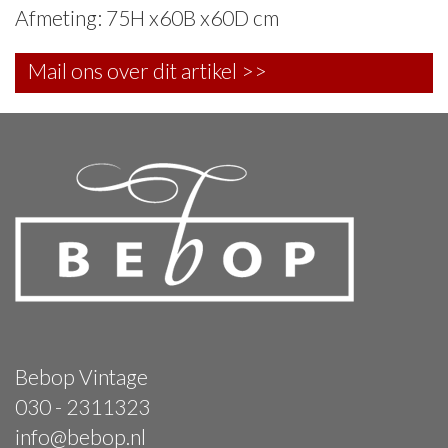
Afmeting: 75H x60B x60D cm
Mail ons over dit artikel >>
Bebop Vintage
030 - 2311323
info@bebop.nl