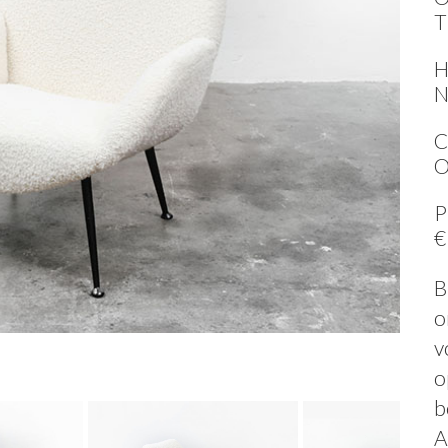
T
H
N
C
O
P
€
B
o
v
o
b
A