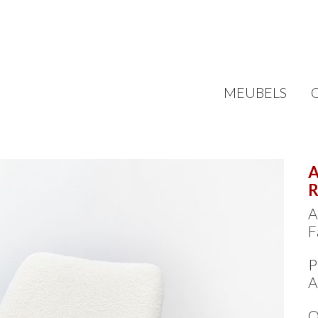
MEUBELS
A
R
A
F
P
A
O