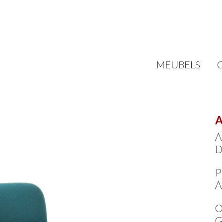
MEUBELS
A
A
D
P
A
O
G