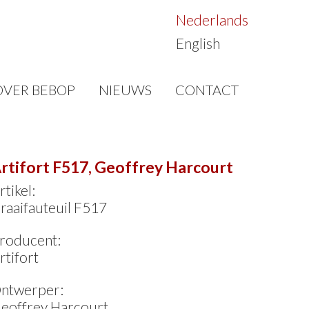
Nederlands
English
OVER BEBOP
NIEUWS
CONTACT
rtifort F517, Geoffrey Harcourt
rtikel:
raaifauteuil F517
roducent:
rtifort
ntwerper:
eoffrey Harcourt