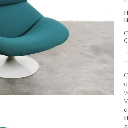
H
N
C
O
P
-
C
o
v
V
e
k
A