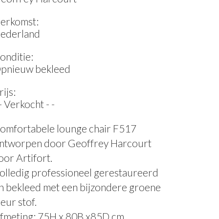
erkomst:
ederland
onditie:
pnieuw bekleed
rijs:
 - Verkocht - -
omfortabele lounge chair F517
ntworpen door Geoffrey Harcourt
oor Artifort.
olledig professioneel gerestaureerd
n bekleed met een bijzondere groene
leur stof.
fmeting: 75H x 80B x85D cm