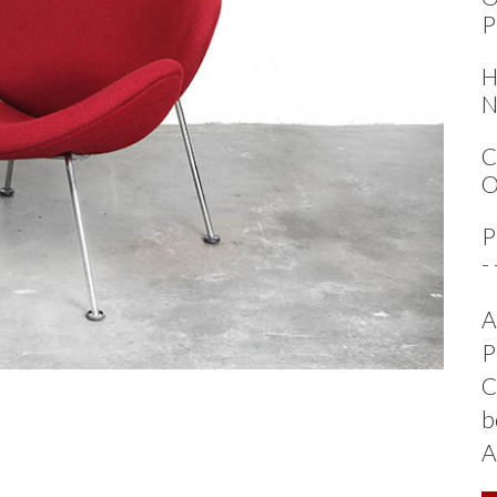
P
H
N
C
O
P
-
A
P
C
b
A