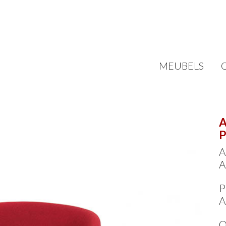
MEUBELS
A
P
A
A
P
A
O